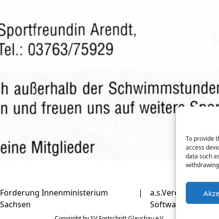
To provide t
access devic
data such as
withdrawing 
Förderung Innenministerium
|
a.s.Verein (Verein
Akze
Sachsen
Software)
Copyright by SV Fortschritt Glauchau e.V.