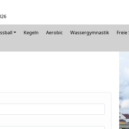
026
ssball
Kegeln
Aerobic
Wassergymnastik
Freie